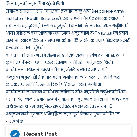
शिक्षकहरूको सहभागिता रहेको थियो।
समापन समारोहमा सहभागीहरूको तर्फबाट नीलु थापा (Nepalese Army
Institute of Health Sciences), रुबी महर्जन (शहीद स्मारक क्याम्पस)
तथा भक्त बहादुर शाही (मंगल बहुमुखी क्याम्पस) ले मन्तव्य व्यक्त गर्नुभएको
थियो। उहाँहरूले कार्यशालाबाट गुणात्मक अनुसन्धान तथा ATLAS.ti को प्रयोग
सम्बन्धी व्यावहारिक ज्ञान प्राप्त भएको बताउँदै आयोजक तथा प्रशिक्षकहरूलाई
धन्यवाद ज्ञापन गर्नुभयो।
कार्यक्रमको समापन समारोहमा प्रा. डा. शिव शरण महर्जन तथा प्रा. डा. श्याम
कृष्ण महर्जनले सहभागीहरूलाई प्रमाणपत्र वितरण गर्नुभएको थियो।
कार्यक्रममा क्याम्पस प्रमुख प्रदीप महर्जनले धन्यवाद ज्ञापन गर्दै
अनुसन्धानमुखी शैक्षिक वातावरण निर्माणका लागि यस्ता क्षमता विकास
कार्यक्रमहरूलाई निरन्तरता दिइने प्रतिबद्धता व्यक्त गर्नुभयो।
कार्यक्रमको सञ्चालन कार्यशाला संयोजक उपेश महर्जनले गर्नुभएको थियो।
यस कार्यशालाले सहभागीहरूको गुणात्मक अनुसन्धान क्षमता अभिवृद्धि गर्नुका
साथै अनुसन्धानमा आधुनिक सफ्टवेयरको प्रयोगलाई प्रोत्साहन गर्दै
अनुसन्धानको गुणस्तर अभिवृद्धिमा महत्वपूर्ण योगदान पुर्‍याएको विश्वास
गरिएको छ।
Recent Post