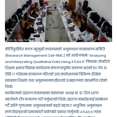
कीर्तिपुरस्थित मंगल बहुमुखी क्याम्पसको अनुसन्धान व्यवस्थापन समिति
(Research Management Cell-RMC) को आयोजनामा “Analyzing
and Interpreting Qualitative Data Using ATLAS.ti” विषयक तीनदिने
शिक्षक क्षमता विकास कार्यशाला सफलतापूर्वक सम्पन्न भएको छ। जेठ १५
देखि १७ गतेसम्म सञ्चालन गरिएको उक्त कार्यशालामा विभिन्न शैक्षिक
संस्थाका शिक्षक तथा अनुसन्धानकर्ताहरूको उत्साहजनक सहभागिता रहेको
थियो।
कार्यक्रमको उद्घाटन क्याम्पसका संस्थापक अध्यक्ष प्रा. डा. शिव शरण
महर्जनले दीप प्रज्वलन गरी गर्नुभएको थियो। उद्घाटन समारोहलाई सम्बोधन
गर्दै उहाँले गुणात्मक अनुसन्धानको बढ्दो महत्त्व र आधुनिक अनुसन्धान
सफ्टवेयरहरूको प्रभावकारी प्रयोगबारे प्रकाश पार्नुभयो। ATLAS.ti जस्ता