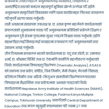
प्रविधिमैत्री उपकरणहरूले अनुसन्धानलाई व्यवस्थित, विश्वसनीय र
अन्तर्राष्ट्रिय स्तरको बनाउन महत्वपूर्ण भूमिका खेल्ने उल्लेख गर्दै उहाँले
अनुसन्धान संस्कृतिको विकासका लागि यस्ता कार्यक्रमहरू निरन्तर सञ्चालन
गरिनुपर्ने धारणा व्यक्त गर्नुभयो।
त्यसै अवसरमा संस्थापक उपाध्यक्ष प्रा. डा. श्याम कृष्ण महर्जनले कार्यशालाको
सफलताको शुभकामना व्यक्त गर्दै अनुसन्धानमा प्रविधिको प्रयोगले शिक्षण र
अनुसन्धान दुवै क्षेत्रमा गुणात्मक सुधार ल्याउने विश्वास व्यक्त गर्नुभयो। उहाँले
सहभागीहरूलाई सिकाइलाई व्यवहारमा रूपान्तरण गरी अनुसन्धानको स्तर
उकास्न आग्रह गर्नुभयो।
तीन दिनसम्म सञ्चालन भएको कार्यशालामा डा. यदु राम उप्रेती, डा. उमानाथ
शर्मा, डा. श्रीप्रसाद घिमिरे तथा डा. टेकमणि कार्कीले सहजीकरण गर्नुभएको
थियो। कार्यशालामा विषयवस्तु विश्लेषण (Thematic Analysis), ATLAS.ti
को स्थापना तथा प्रयोग, कोडिङ, थिम निर्माण, मेमो लेखन, नेटवर्क विकास,
प्रतिवेदन निर्माण तथा अडियो–भिजुअल सामग्रीको विश्लेषणलगायतका
विषयहरूमा सैद्धान्तिक तथा प्रयोगात्मक अभ्यास गराइएको थियो।
कार्यशालामा Nepalese Army Institute of Health Sciences (NAIHS),
National College, Trinton College, Padma Kanya Multiple
Campus, Tribhuvan University अन्तर्गतको Central Department of
Education तथा मंगल बहुमुखी क्याम्पसका गरि जम्मा २७ जना